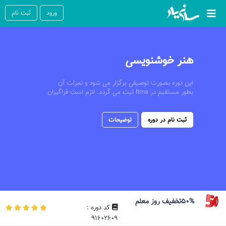
ورود
ثبت نام
هنر خوشنویسی
این دوره بصورت توصیفی برگزار می شود و نمرات آن
بطور مستقیم در ltms ثبت می گردد. لازم است فراگیران
محترم در طول دوره در آزمونهای مستمر و خاتمه دوره در
آزمون پایان دوره شرکت نمایند.
ثبت نام در دوره
توضیحات
50%تخفیف روز معلم
کد دوره :
91602609