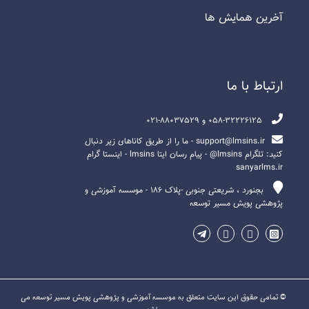
آخرين همايش ها
ارتباط با ما
058-32226125 و 88037529-021
support@lmsins.ir - ما را از طریق کاناهای زیر دنبال
کنید: تلگرام lmsins@ - پیام رسان ایتا lmsins - اینستا گرام
sanyarlms.ir
بجنورد ، شریعتی جنوبی -پلاک ۱۸۶ - موسسه آموزشی و
پژوهشی پویش مسیر توسعه
© تمامی حقوق این سایت متعلق به موسسه آموزشی و پژوهشی پویش مسیر توسعه می