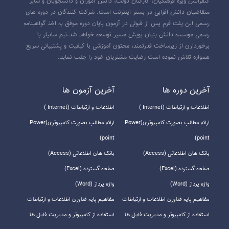
کنفرانس ویژه فرهنگیان، کارکنان دولت، دانش آموزان و دانشجویان و سایر
متقاضیان دانش افزایی در بستر اینترنت است. شرکت کنندگان در دوره های
رسمی این پلت فرم پس از قبولی در آزمون پایان دوره موفق به اخذ گواهینامه
رسمی موسسه دانش بنیان پویش مسیر توسعه خواهد شد.تیم سانیار با
برخورداری از زیرساخت قدرتمند، محتوی آموزشی با کیفیت و پشتیبانی سریع
همواره تلاش نموده است رضایت مشتریان خود را جلب نماید.
آخرين دوره ها
آخرين آزمون ها
اطلاعات و ارتباطات (Internet )
اطلاعات و ارتباطات (Internet )
ارائه مطالب بصورت کامپیوتری(Power
ارائه مطالب بصورت کامپیوتری(Power
point)
point)
بانک های اطلاعاتی (Access)
بانک های اطلاعاتی (Access)
صفحه گسترده (Excel)
صفحه گسترده (Excel)
واژه پرداز (Word)
واژه پرداز (Word)
مفاهیم پایه فناوری اطلاعات و ارتباطات
مفاهیم پایه فناوری اطلاعات و ارتباطات
استفاده از کامپیوتر و مدیریت فایل ها
استفاده از کامپیوتر و مدیریت فایل ها