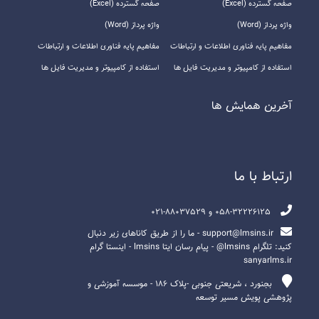
صفحه گسترده (Excel)
صفحه گسترده (Excel)
واژه پرداز (Word)
واژه پرداز (Word)
مفاهیم پایه فناوری اطلاعات و ارتباطات
مفاهیم پایه فناوری اطلاعات و ارتباطات
استفاده از کامپیوتر و مدیریت فایل ها
استفاده از کامپیوتر و مدیریت فایل ها
آخرين همايش ها
ارتباط با ما
058-32226125 و 88037529-021
support@lmsins.ir - ما را از طریق کاناهای زیر دنبال
کنید: تلگرام lmsins@ - پیام رسان ایتا lmsins - اینستا گرام
sanyarlms.ir
بجنورد ، شریعتی جنوبی -پلاک ۱۸۶ - موسسه آموزشی و
پژوهشی پویش مسیر توسعه