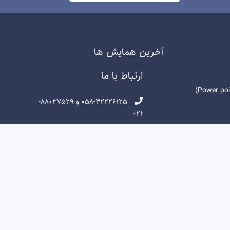
آخرين همايش ها
ارتباط با ما
058-32226125 و 88037529-
021
support@lmsins.ir - ما را از
طریق کاناهای زیر دنبال کنید: تلگرام
باطات
lmsins@ - پیام رسان ایتا lmsins -
اینستا گرام sanyarlms.ir
ل ها
بجنورد ، شریعتی جنوبی -پلاک ۱۸۶
- موسسه آموزشی و پژوهشی پویش
مسیر توسعه