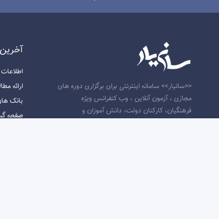
آخرين 
اطلاعات و ارت
ارائه مطالب 
<<سانیار>> سامانه اینترنتی برای برگزاری دوره های
مجازی ، آزمون آنلاین ، وب کنفرانس ویژه
بانک های اط
فرهنگیان، کارکنان دولت، دانش آموزان و
صفحه گسترده
دانشجویان و سایر متقاضیان دانش افزایی در بستر
واژه پرداز (rd
اینترنت است. شرکت کنندگان در دوره های رسمی
مفاهیم پا
این پلت فرم پس از قبولی در آزمون پایان دوره
استفاده ا
موفق به اخذ گواهینامه رسمی موسسه دانش
بنیان پویش مسیر توسعه خواهد شد.تیم سانیار با
برخورداری از زیرساخت قدرتمند، محتوی آموزشی
با کیفیت و پشتیبانی سریع همواره تلاش نموده
است رضایت مشتریان خود را جلب نماید.