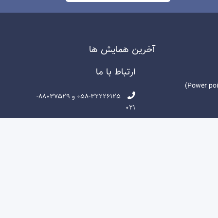
آخرين همايش ها
ارتباط با ما
058-32226125 و 88037529-
021
support@lmsins.ir - ما را از
طریق کاناهای زیر دنبال کنید: تلگرام
باطات
lmsins@ - پیام رسان ایتا lmsins -
اینستا گرام sanyarlms.ir
ل ها
بجنورد ، شریعتی جنوبی -پلاک ۱۸۶
- موسسه آموزشی و پژوهشی پویش
مسیر توسعه