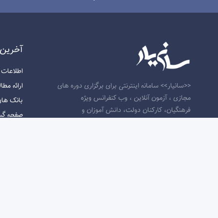
آخرين 
اطلاعات و ارت
ارائه مطالب 
<<سانیار>> سامانه اینترنتی برای برگزاری دوره های
مجازی ، آزمون آنلاین ، وب کنفرانس ویژه
بانک های اط
فرهنگیان، کارکنان دولت، دانش آموزان و
صفحه گسترده
دانشجویان و سایر متقاضیان دانش افزایی در بستر
واژه پرداز (rd
اینترنت است. شرکت کنندگان در دوره های رسمی
مفاهیم پا
این پلت فرم پس از قبولی در آزمون پایان دوره
استفاده ا
موفق به اخذ گواهینامه رسمی موسسه دانش
بنیان پویش مسیر توسعه خواهد شد.تیم سانیار با
برخورداری از زیرساخت قدرتمند، محتوی آموزشی
با کیفیت و پشتیبانی سریع همواره تلاش نموده
است رضایت مشتریان خود را جلب نماید.