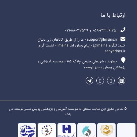
ارتباط با ما
058-32226125 و 88037529-021
support@lmsins.ir - ما را از طریق کاناهای زیر دنبال
کنید: تلگرام lmsins@ - پیام رسان ایتا lmsins - اینستا گرام
sanyarlms.ir
بجنورد ، شریعتی جنوبی -پلاک ۱۸۶ - موسسه آموزشی و
پژوهشی پویش مسیر توسعه
© تمامی حقوق این سایت متعلق به موسسه آموزشی و پژوهشی پویش مسیر توسعه می
باشد