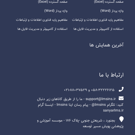
صفحه گسترده (Excel)
صفحه گسترده (Excel)
واژه پرداز (Word)
واژه پرداز (Word)
مفاهیم پایه فناوری اطلاعات و ارتباطات
مفاهیم پایه فناوری اطلاعات و ارتباطات
استفاده از کامپیوتر و مدیریت فایل ها
استفاده از کامپیوتر و مدیریت فایل ها
آخرين همايش ها
ارتباط با ما
058-32226125 و 88037529-021
support@lmsins.ir - ما را از طریق کاناهای زیر دنبال
کنید: تلگرام lmsins@ - پیام رسان ایتا lmsins - اینستا گرام
sanyarlms.ir
بجنورد ، شریعتی جنوبی -پلاک ۱۸۶ - موسسه آموزشی و
پژوهشی پویش مسیر توسعه