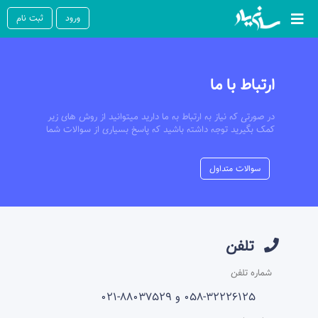
ورود
ثبت نام
ارتباط با ما
در صورتی که نیاز به ارتباط به ما دارید میتوانید از روش های زیر
کمک بگیرید توجه داشته باشید که پاسخ بسیاری از سوالات شما
در بخش سوالات متداول وجود دارد لذا قبل از طرح پرسش
پیشنهاد میکنیم به پیج سر بزنید
سوالات متداول
تلفن
شماره تلفن
058-32226125 و 88037529-021