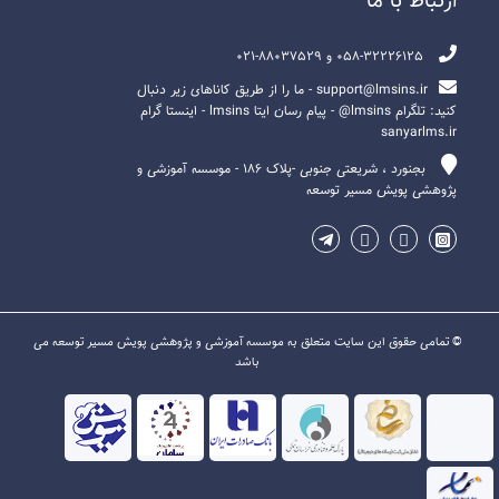
ارتباط با ما
058-32226125 و 88037529-021
support@lmsins.ir - ما را از طریق کاناهای زیر دنبال
کنید: تلگرام lmsins@ - پیام رسان ایتا lmsins - اینستا گرام
sanyarlms.ir
بجنورد ، شریعتی جنوبی -پلاک ۱۸۶ - موسسه آموزشی و
پژوهشی پویش مسیر توسعه
© تمامی حقوق این سایت متعلق به موسسه آموزشی و پژوهشی پویش مسیر توسعه می
باشد