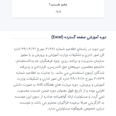
عضو هستید؟
ورود
دوره آموزشی صفحه گسترده (Excel)
اين دوره در راستاي اطلاعيه شماره 30481 مورخ 99/04/31 اداره
کل امور اداري و تشکيلات وزارت آموزش و پرورش و با مجوز
سازمان مديريت و برنامه ريزي ويژه فرهنگيان جديدالاستخدام،
دانشجو معلمين، نيروهاي حق التدريس، قراردادي و پذيرفته
شدگان آزمون استخدامي مي باشد. با عنايت به اطلاعيه شماره
30739 مورخ 99/04/16 اداره کل امور اداري و تشکيلات وزارت
آموزش و پرورش، دوره مهارت هاي هفتگانه Icdl به صورت دانش
افزايي بوده و از تاريخ فوق بعنوان دوره ضمن خدمت محسوب
نمي گردد و مسئوليت ارائه گواهينامه صادره از سوي اين موسسه
به کارگزيني صرفا برعهده فراگيران محترم مي باشد و موسسه
دراين خصوص هيچگونه مسئوليتي ندارد.