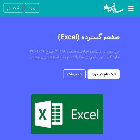
ورود
ثبت نام
صفحه گسترده (Excel)
اين دوره در راستاي اطلاعيه شماره 30481 مورخ 99/04/31
اداره کل امور اداري و تشکيلات وزارت آموزش و پرورش و
با مجوز سازمان مديريت و برنامه ريزي ويژه فرهنگيان
جديدالاستخدام، دانشجو معلمين، نيروهاي حق
التدريس، قراردادي و پذيرفته شدگان آزمون استخدامي مي
ثبت نام در دوره
توضیحات
باشد. با عنايت به اطلاعيه شماره 30739 مورخ 99/04/16
اداره کل امور اداري و تشکيلات وزارت آموزش و پرورش،
دوره مهارت هاي هفتگانه Icdl به صورت دانش افزايي بوده
و از تاريخ فوق بعنوان دوره ضمن خدمت محسوب نمي
گردد و مسئوليت ارائه گواهينامه صادره از سوي اين
موسسه به کارگزيني صرفا برعهده فراگيران محترم مي
باشد و موسسه دراين خصوص هيچگونه مسئوليتي ندارد.