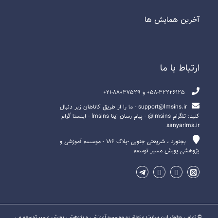
آخرين همايش ها
ارتباط با ما
058-32226125 و 88037529-021
support@lmsins.ir - ما را از طریق کاناهای زیر دنبال
کنید: تلگرام lmsins@ - پیام رسان ایتا lmsins - اینستا گرام
sanyarlms.ir
بجنورد ، شریعتی جنوبی -پلاک ۱۸۶ - موسسه آموزشی و
پژوهشی پویش مسیر توسعه
© تمامی حقوق این سایت متعلق به موسسه آموزشی و پژوهشی پویش مسیر توسعه می