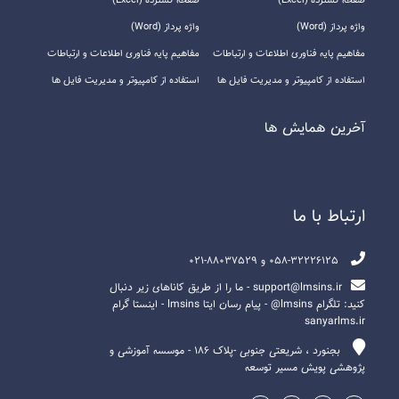
صفحه گسترده (Excel)
صفحه گسترده (Excel)
واژه پرداز (Word)
واژه پرداز (Word)
مفاهیم پایه فناوری اطلاعات و ارتباطات
مفاهیم پایه فناوری اطلاعات و ارتباطات
استفاده از کامپیوتر و مدیریت فایل ها
استفاده از کامپیوتر و مدیریت فایل ها
آخرين همايش ها
ارتباط با ما
058-32226125 و 88037529-021
support@lmsins.ir - ما را از طریق کاناهای زیر دنبال
کنید: تلگرام lmsins@ - پیام رسان ایتا lmsins - اینستا گرام
sanyarlms.ir
بجنورد ، شریعتی جنوبی -پلاک ۱۸۶ - موسسه آموزشی و
پژوهشی پویش مسیر توسعه