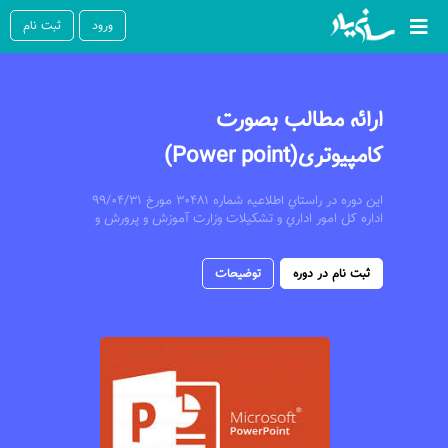
ورود
ثبت نام
ارائه مطالب بصورت
کامپیوتری(Power point)
اين دوره در راستاي اطلاعيه شماره 30481 مورخ 99/04/31
اداره کل امور اداري و تشکيلات وزارت آموزش و پرورش و
با مجوز سازمان مديريت و برنامه ريزي ويژه فرهنگيان
جديدالاستخدام، دانشجو معلمين، نيروهاي حق
التدريس، قراردادي و پذيرفته شدگان آزمون استخدامي مي
ثبت نام در دوره
توضیحات
باشد. با عنايت به اطلاعيه شماره 30739 مورخ 99/04/16
اداره کل امور اداري و تشکيلات وزارت آموزش و پرورش،
دوره مهارت هاي هفتگانه Icdl به صورت دانش افزايي بوده
و از تاريخ فوق بعنوان دوره ضمن خدمت محسوب نمي
گردد و مسئوليت ارائه گواهينامه صادره از سوي اين
موسسه به کارگزيني صرفا برعهده فراگيران محترم مي
باشد و موسسه دراين خصوص هيچگونه مسئوليتي ندارد.