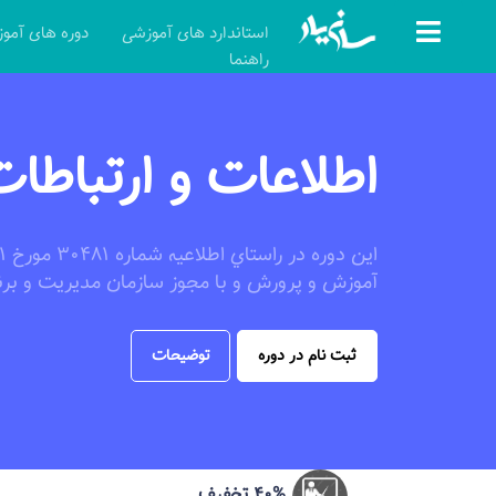
استاندارد های آموزشی
دوره های آمو
راهنما
اطلاعات و ارتباطات (ternet
آموزش و پرورش و با مجوز سازمان مديريت و برن
معلمين، نيروهاي حق التدريس، قراردادي و پذيرف
اطلاعيه شماره 9
ثبت نام در دوره
توضیحات
مهارت هاي هفتگانه Icdl به صو
نمي گردد و مسئوليت ارائه گواهينامه صادره از سو
محترم مي باشد و موسسه دراين خصوص هيچگونه 
40% تخفیف