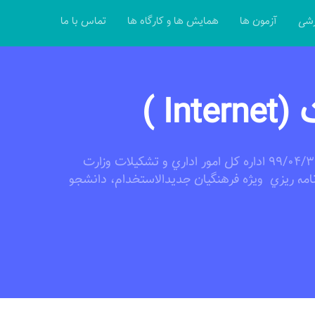
زشی
آزمون ها
همایش ها و کارگاه ها
تماس با ما
In )
اين دوره در راستاي اطلاعيه شماره 30481 مورخ 99/04/31 اداره کل امور اداري و تشکيلات وزارت
امه ريزي ويژه فرهنگيان جديدالاستخدام، دانشجو
ته شدگان آزمون استخدامي مي باشد. با عنايت به
3073 مورخ 99/04/16 اداره کل امور اداري و تشکيلات وزارت آموزش و پرورش، دوره
رت دانش افزايي بوده و از تاريخ فوق بعنوان دوره ضمن خدمت محسوب
ي اين موسسه به کارگزيني صرفا برعهده فراگيران
مسئوليتي ندارد.