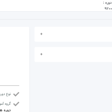
وره :
920
 نمایید .
 نمایید .
نوع دوره
گروه آم
دوره ه