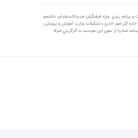
 با مجوز سازمان مديريت و برنامه ريزي ويژه فرهنگيان جديدالاستخدام، دانشجو
معلمين، نيروهاي حق التدريس، قراردادي و پذيرفته شدگان آزمون استخدامي مي باشد. با عنايت به اطلاعيه شماره 30739 مورخ 99/04/16 اداره کل امور اداري و تشکيلات وزارت آموزش و پرورش،
ئه گواهينامه صادره از سوي اين موسسه به کارگزيني صرفا