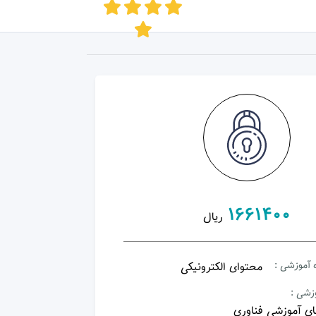
1661400
ریال
 آموزشی :
محتوای الکترونیکی
وزشی :
ای آموزشی فناوری