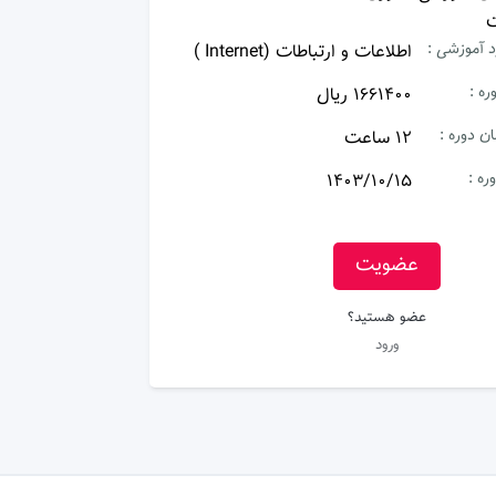
ت
د آموزشی :
اطلاعات و ارتباطات (Internet )
ره :
1661400 ریال
ن دوره :
12 ساعت
ره :
1403/10/15
عضویت
عضو هستید؟
ورود