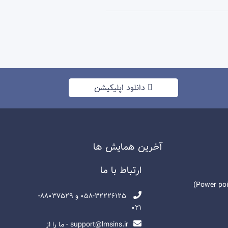
دانلود اپلیکیشن
آخرين همايش ها
ارتباط با ما
058-32226125 و 88037529-
021
support@lmsins.ir - ما را از