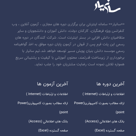
<<سانیار>> سامانه اینترنتی برای برگزاری دوره های مجازی ، آزمون آنلاین ، وب
کنفرانس ویژه فرهنگیان، کارکنان دولت، دانش آموزان و دانشجویان و سایر
متقاضیان دانش افزایی در بستر اینترنت است. شرکت کنندگان در دوره های
رسمی این پلت فرم پس از قبولی در آزمون پایان دوره موفق به اخذ گواهینامه
رسمی موسسه دانش بنیان پویش مسیر توسعه خواهد شد.تیم سانیار با
برخورداری از زیرساخت قدرتمند، محتوی آموزشی با کیفیت و پشتیبانی سریع
همواره تلاش نموده است رضایت مشتریان خود را جلب نماید.
آخرين دوره ها
آخرين آزمون ها
اطلاعات و ارتباطات (Internet )
اطلاعات و ارتباطات (Internet )
ارائه مطالب بصورت کامپیوتری(Power
ارائه مطالب بصورت کامپیوتری(Power
point)
point)
بانک های اطلاعاتی (Access)
بانک های اطلاعاتی (Access)
صفحه گسترده (Excel)
صفحه گسترده (Excel)