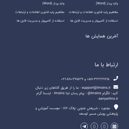
واژه پرداز (Word)
واژه پرداز (Word)
مفاهیم پایه فناوری اطلاعات و ارتباطات
مفاهیم پایه فناوری اطلاعات و ارتباطات
استفاده از کامپیوتر و مدیریت فایل ها
استفاده از کامپیوتر و مدیریت فایل ها
آخرين همايش ها
ارتباط با ما
058-32226125 و 88037529-021
support@lmsins.ir - ما را از طریق کاناهای زیر دنبال
کنید: تلگرام lmsins@ - پیام رسان ایتا lmsins - اینستا گرام
sanyarlms.ir
بجنورد ، شریعتی جنوبی -پلاک ۱۸۶ - موسسه آموزشی و
پژوهشی پویش مسیر توسعه