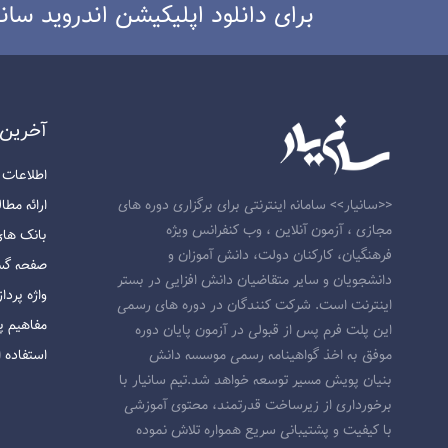
برای دانلود اپلیکیشن اندروید سانی
آخرين 
اطلاعات و ارت
ارائه مطالب 
<<سانیار>> سامانه اینترنتی برای برگزاری دوره های
مجازی ، آزمون آنلاین ، وب کنفرانس ویژه
بانک های اط
فرهنگیان، کارکنان دولت، دانش آموزان و
صفحه گسترده
دانشجویان و سایر متقاضیان دانش افزایی در بستر
واژه پرداز (rd
اینترنت است. شرکت کنندگان در دوره های رسمی
مفاهیم پا
این پلت فرم پس از قبولی در آزمون پایان دوره
استفاده ا
موفق به اخذ گواهینامه رسمی موسسه دانش
بنیان پویش مسیر توسعه خواهد شد.تیم سانیار با
برخورداری از زیرساخت قدرتمند، محتوی آموزشی
با کیفیت و پشتیبانی سریع همواره تلاش نموده