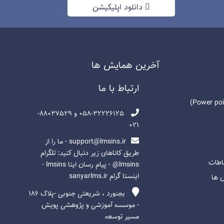
دانلود اپلیکیشن
آخرين همايش ها
ارتباط با ما
058-32226125 و 88037529-
021
support@lmsins.ir - ما را از
طریق کاناهای زیر دنبال کنید: تلگرام
باطات
lmsins@ - پیام رسان ایتا lmsins -
اینستا گرام sanyarlms.ir
ل ها
بجنورد ، شریعتی جنوبی -پلاک ۱۸۶
- موسسه آموزشی و پژوهشی پویش
مسیر توسعه