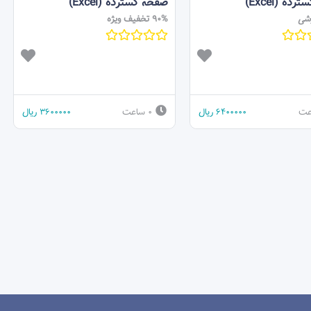
ه (Excel)
صفحه گسترده (Excel)
زشی
90% تخفیف ویژه
6400000
ریال
0 ساعت
3600000
ریال