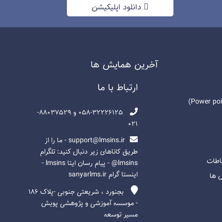
دانلود اپلیکیشن
آخرين همايش ها
ارتباط با ما
058-32226125 و 88037529-
021
support@lmsins.ir - ما را از
طریق کاناهای زیر دنبال کنید: تلگرام
باطات
lmsins@ - پیام رسان ایتا lmsins -
اینستا گرام sanyarlms.ir
ل ها
بجنورد ، شریعتی جنوبی -پلاک ۱۸۶
- موسسه آموزشی و پژوهشی پویش
مسیر توسعه