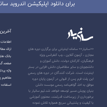
برای دانلود اپلیکیشن اندروید سانی
آخرين 
اطلاعات و ارت
ارائه مطالب 
<<سانیار>> سامانه اینترنتی برای برگزاری دوره های
مجازی ، آزمون آنلاین ، وب کنفرانس ویژه
بانک های اط
فرهنگیان، کارکنان دولت، دانش آموزان و
صفحه گسترده
دانشجویان و سایر متقاضیان دانش افزایی در بستر
واژه پرداز (rd
اینترنت است. شرکت کنندگان در دوره های رسمی
مفاهیم پا
این پلت فرم پس از قبولی در آزمون پایان دوره
استفاده ا
موفق به اخذ گواهینامه رسمی موسسه دانش
بنیان پویش مسیر توسعه خواهد شد.تیم سانیار با
برخورداری از زیرساخت قدرتمند، محتوی آموزشی
با کیفیت و پشتیبانی سریع همواره تلاش نموده