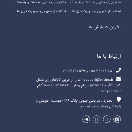
مفاهیم پایه فناوری اطلاعات و ارتباطات
مفاهیم پایه فناوری اطلاعات و ارتباطات
استفاده از کامپیوتر و مدیریت فایل ها
استفاده از کامپیوتر و مدیریت فایل ها
آخرين همايش ها
ارتباط با ما
058-32226125 و 88037529-021
support@lmsins.ir - ما را از طریق کاناهای زیر دنبال
کنید: تلگرام lmsins@ - پیام رسان ایتا lmsins - اینستا گرام
sanyarlms.ir
بجنورد ، شریعتی جنوبی -پلاک ۱۸۶ - موسسه آموزشی و
پژوهشی پویش مسیر توسعه