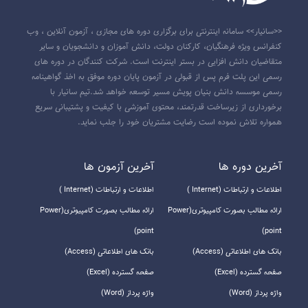
<<سانیار>> سامانه اینترنتی برای برگزاری دوره های مجازی ، آزمون آنلاین ، وب
کنفرانس ویژه فرهنگیان، کارکنان دولت، دانش آموزان و دانشجویان و سایر
متقاضیان دانش افزایی در بستر اینترنت است. شرکت کنندگان در دوره های
رسمی این پلت فرم پس از قبولی در آزمون پایان دوره موفق به اخذ گواهینامه
رسمی موسسه دانش بنیان پویش مسیر توسعه خواهد شد.تیم سانیار با
برخورداری از زیرساخت قدرتمند، محتوی آموزشی با کیفیت و پشتیبانی سریع
همواره تلاش نموده است رضایت مشتریان خود را جلب نماید.
آخرين دوره ها
آخرين آزمون ها
اطلاعات و ارتباطات (Internet )
اطلاعات و ارتباطات (Internet )
ارائه مطالب بصورت کامپیوتری(Power
ارائه مطالب بصورت کامپیوتری(Power
point)
point)
بانک های اطلاعاتی (Access)
بانک های اطلاعاتی (Access)
صفحه گسترده (Excel)
صفحه گسترده (Excel)
واژه پرداز (Word)
واژه پرداز (Word)