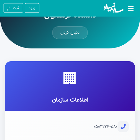
ورود
ثبت نام
دانشگاه فرهنگیان
دنبال کردن
🏢
اطلاعات سازمان
05832240580