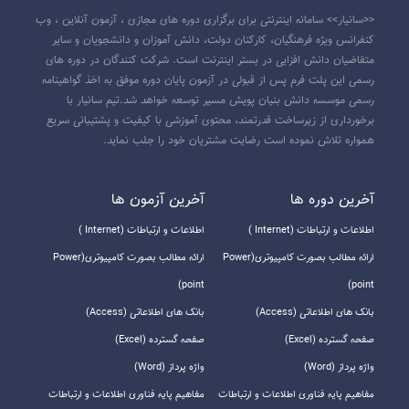
<<سانیار>> سامانه اینترنتی برای برگزاری دوره های مجازی ، آزمون آنلاین ، وب
کنفرانس ویژه فرهنگیان، کارکنان دولت، دانش آموزان و دانشجویان و سایر
متقاضیان دانش افزایی در بستر اینترنت است. شرکت کنندگان در دوره های
رسمی این پلت فرم پس از قبولی در آزمون پایان دوره موفق به اخذ گواهینامه
رسمی موسسه دانش بنیان پویش مسیر توسعه خواهد شد.تیم سانیار با
برخورداری از زیرساخت قدرتمند، محتوی آموزشی با کیفیت و پشتیبانی سریع
همواره تلاش نموده است رضایت مشتریان خود را جلب نماید.
آخرين دوره ها
آخرين آزمون ها
اطلاعات و ارتباطات (Internet )
اطلاعات و ارتباطات (Internet )
ارائه مطالب بصورت کامپیوتری(Power
ارائه مطالب بصورت کامپیوتری(Power
point)
point)
بانک های اطلاعاتی (Access)
بانک های اطلاعاتی (Access)
صفحه گسترده (Excel)
صفحه گسترده (Excel)
واژه پرداز (Word)
واژه پرداز (Word)
مفاهیم پایه فناوری اطلاعات و ارتباطات
مفاهیم پایه فناوری اطلاعات و ارتباطات