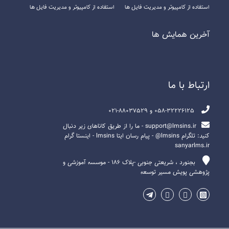
استفاده از کامپیوتر و مدیریت فایل ها
استفاده از کامپیوتر و مدیریت فایل ها
آخرين همايش ها
ارتباط با ما
058-32226125 و 88037529-021
support@lmsins.ir - ما را از طریق کاناهای زیر دنبال
کنید: تلگرام lmsins@ - پیام رسان ایتا lmsins - اینستا گرام
sanyarlms.ir
بجنورد ، شریعتی جنوبی -پلاک ۱۸۶ - موسسه آموزشی و
پژوهشی پویش مسیر توسعه