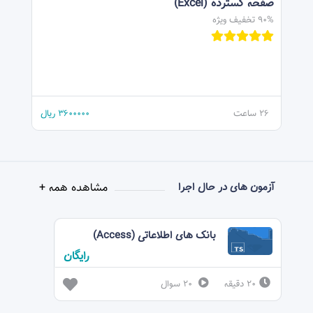
صفحه گسترده (Excel)
90% تخفیف ویژه
26 ساعت
3600000
ریال
مشاهده همه +
آزمون های در حال اجرا
بانک های اطلاعاتی (Access)
رايگان
20 دقيقه
20 سوال